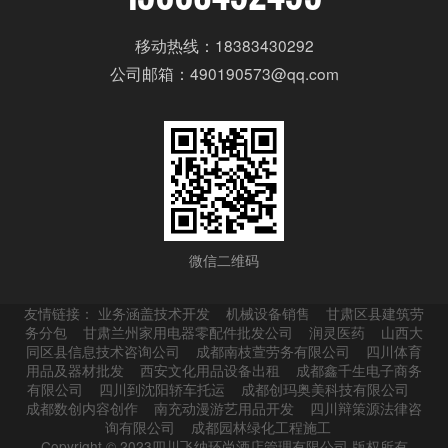
移动热线：18383430292
公司邮箱：490190573@qq.com
微信二维码
友情链接：
业务涵盖技术开发
机械设备销售
甘肃区县建筑劳
务分包
甘肃兰州家用电器零配件批发公司
润灵医药
山西大
同区县信息技术咨询公司
成都南枝萱劳务有限公司
四川体育
用品及器材批发
西安文化用品设备出租
成都鑫千生电子商务
有限公司
四川到沈阳轿车托运
成都创玛奥美科技有限公司
成都数创内容创作
南充动漫游艺用品开发
四川辩策源法律咨
询有限公司
成都园林绿化工程施工
Copyright © 2023四川飞纳环尚酒店管理有限公司 版权所有